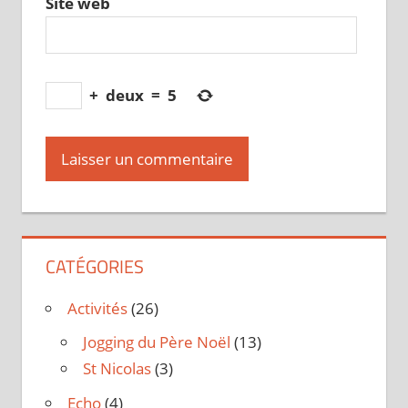
Site web
+
deux
=
5
CATÉGORIES
Activités
(26)
Jogging du Père Noël
(13)
St Nicolas
(3)
Echo
(4)