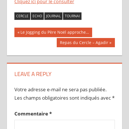
Cliquez ici pour le consulter
CERCLE
ECHO
JOURNAL
TOURNAI
Navigation
Publication
Le Jogging du Père Noël approche…
précédente :
de
Publication
Repas du Cercle – Agadir
suivante :
l’article
LEAVE A REPLY
Votre adresse e-mail ne sera pas publiée.
Les champs obligatoires sont indiqués avec
*
Commentaire
*