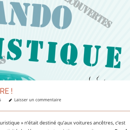
RE !
s
Laisser un commentaire
ristique » n’était destiné qu’aux voitures ancêtres, c’est