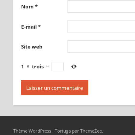
Nom
*
E-mail
*
Site web
1
×
trois
=
Thème WordPress : Tortuga par ThemeZee.